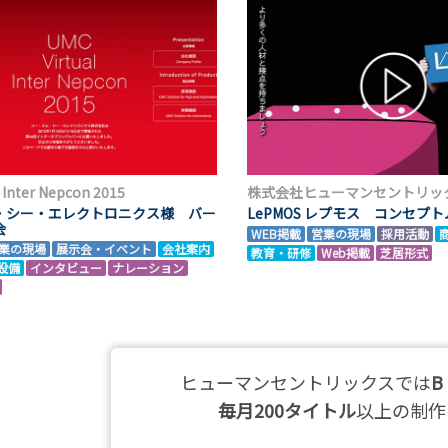
 Inter Nepcon 2015
株式会社ヒューマンセントリッ
・シー・エレクトロニクス様 バー
LePMOS レプモス コンセプ
会
WEB掲載
営業の現場
採用活動
業の現場
展示会・イベント
会社案内
教育・研修
Web掲載
芝居形式
設備
インタビュー
ナレーション
ヒューマンセントリックスでは
B
毎月200タイトル
以上の制作