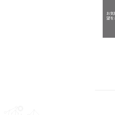
お気
望を