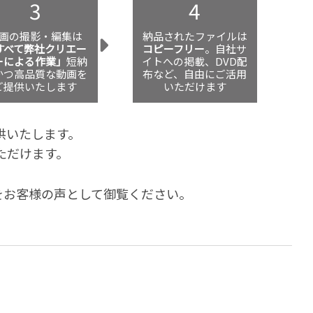
3
4
画の撮影・編集は
納品されたファイルは
すべて弊社クリエー
コピーフリー
。自社サ
ーによる作業」
短納
イトへの掲載、DVD配
かつ高品質な動画を
布など、自由にご活用
ご提供いたします
いただけます
供いたします。
ただけます。
頼をお客様の声として御覧ください。