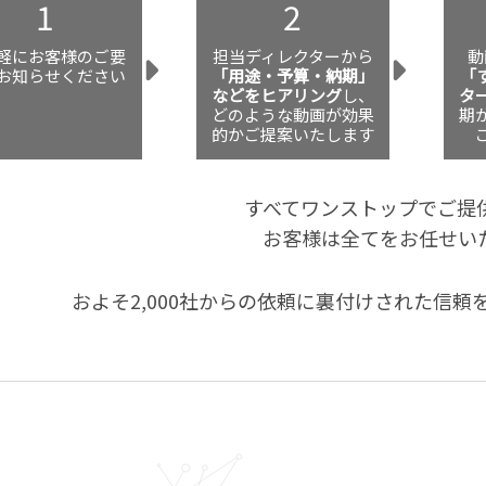
1
2
軽にお客様のご要
担当ディレクターから
動
お知らせください
「用途・予算・納期」
「
などをヒアリング
し、
タ
どのような動画が効果
期
的かご提案いたします
すべてワンストップでご提
お客様は全てをお任せい
およそ2,000社からの依頼に裏付けされた信