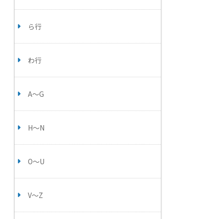
ら行
わ行
A～G
H～N
O～U
V～Z