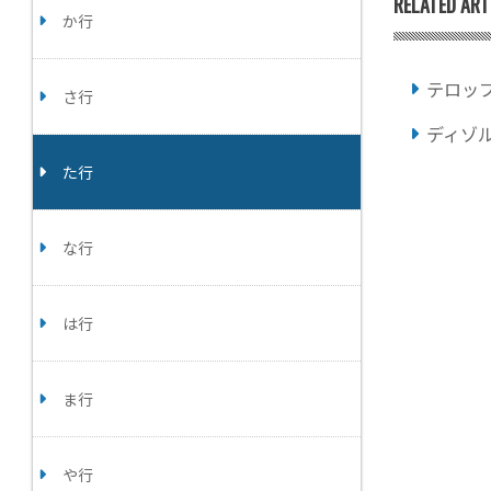
RELATED ART
か行
テロッ
さ行
ディゾ
た行
な行
は行
ま行
や行