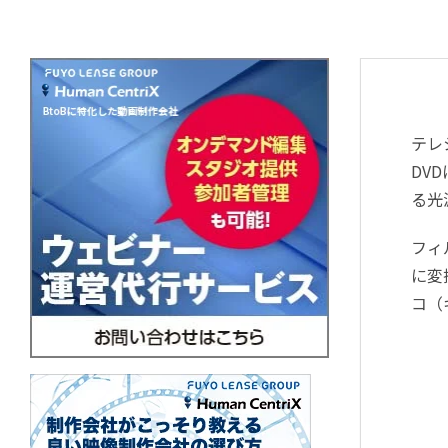
テレ
DV
る光
フィ
に変
コ（