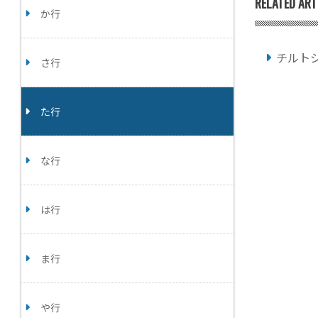
RELATED ART
か行
チルト
さ行
た行
な行
は行
ま行
や行