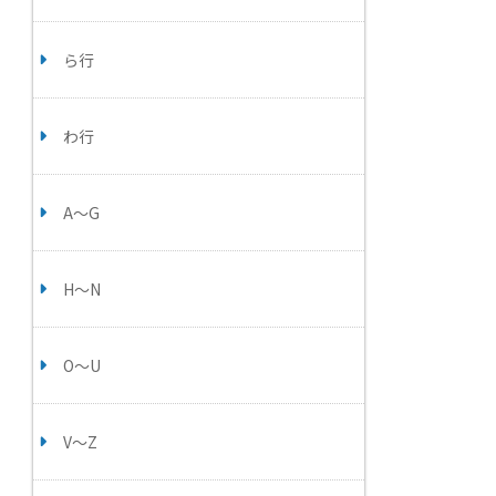
ら行
わ行
A～G
H～N
O～U
V～Z