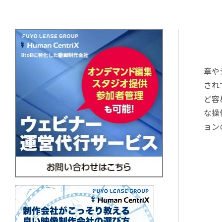
章や
され
ど容
な操
ョン