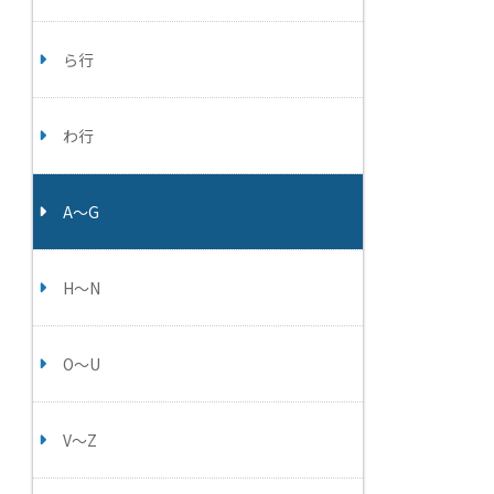
ら行
わ行
A～G
H～N
O～U
V～Z