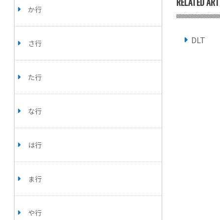
RELATED ART
か行
DLT
さ行
た行
な行
は行
ま行
や行