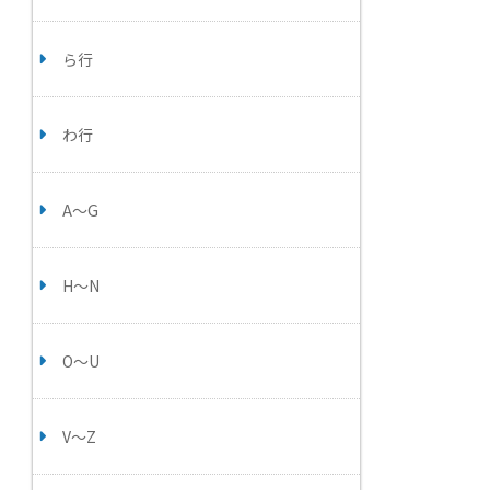
ら行
わ行
A～G
H～N
O～U
V～Z