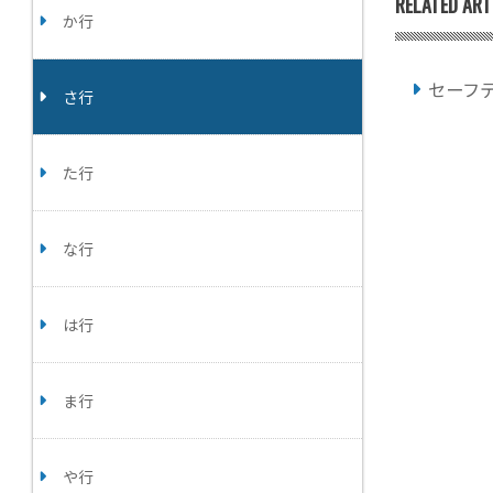
RELATED ART
か行
セーフ
さ行
た行
な行
は行
ま行
や行