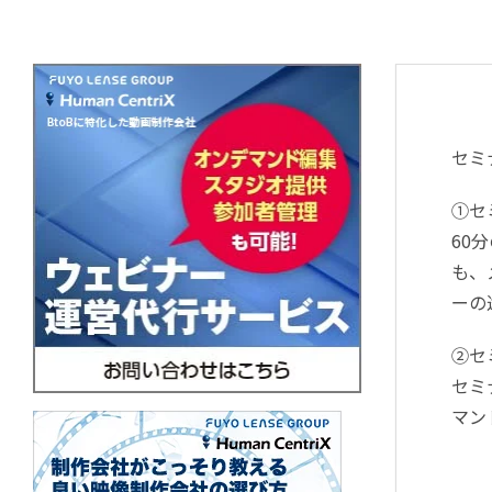
セミ
①セ
60
も、
ーの
②セ
セミ
マン