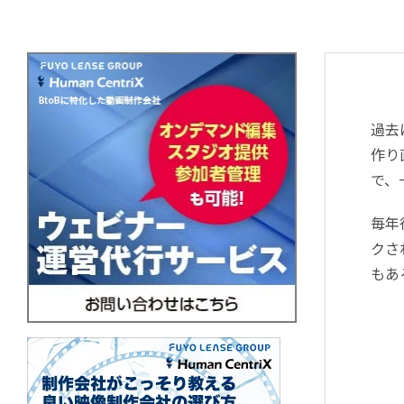
過去
作り
で、
毎年
クさ
もあ