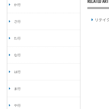
RELATED ART
か行
リテイ
さ行
た行
な行
は行
ま行
や行