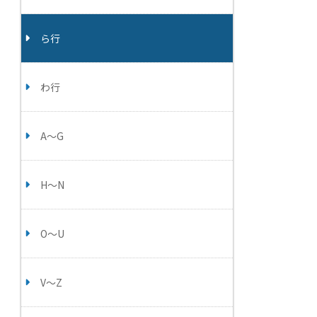
ら行
わ行
A～G
H～N
O～U
V～Z