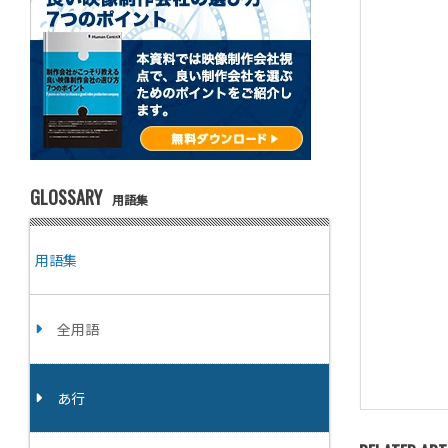
GLOSSARY
用語集
用語集
全用語
あ行