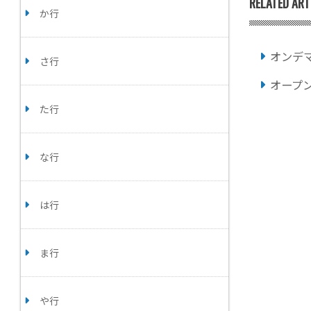
RELATED ART
か行
オンデ
さ行
オープ
た行
な行
は行
ま行
や行