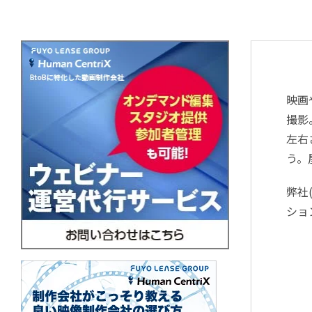
映画
撮影
左右
う。
弊社
ショ