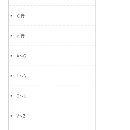
ら行
わ行
A～G
H～N
O～U
V～Z