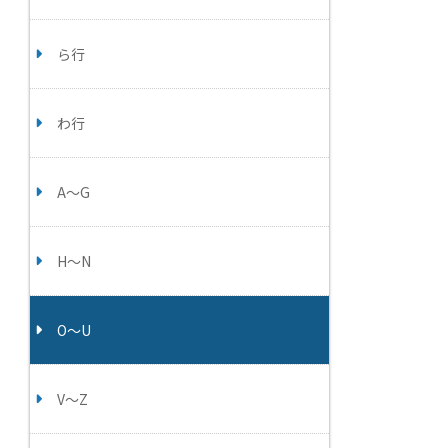
ら行
わ行
A～G
H～N
O～U
V～Z