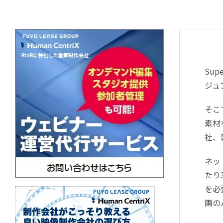
Su
ジュ
そこ
素材
社、
ネッ
たり
を必
画の