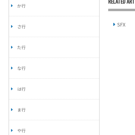
RELATED ART
か行
SFX
さ行
た行
な行
は行
ま行
や行