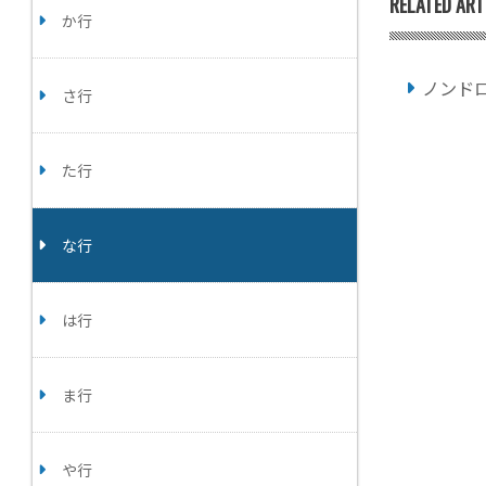
RELATED ART
か行
ノンド
さ行
た行
な行
は行
ま行
や行