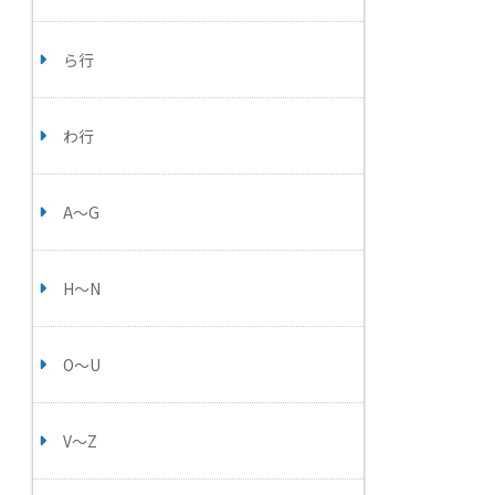
ら行
わ行
A～G
H～N
O～U
V～Z