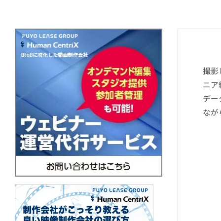
撮影
ニア
デー
なが