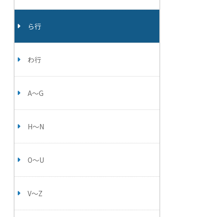
ら行
わ行
A～G
H～N
O～U
V～Z