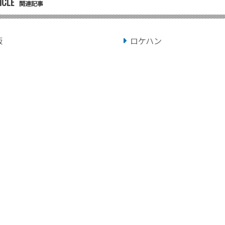
ICLE
関連記事
版
ロケハン