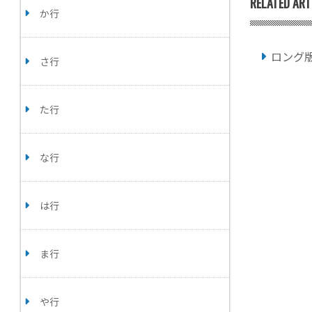
RELATED ART
か行
ロング
さ行
た行
な行
は行
ま行
や行