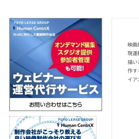
映画
現運
描い
作す
イア