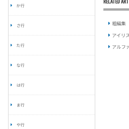
RELATED ART
か行
粗編集
さ行
アイリ
た行
アルフ
な行
は行
ま行
や行