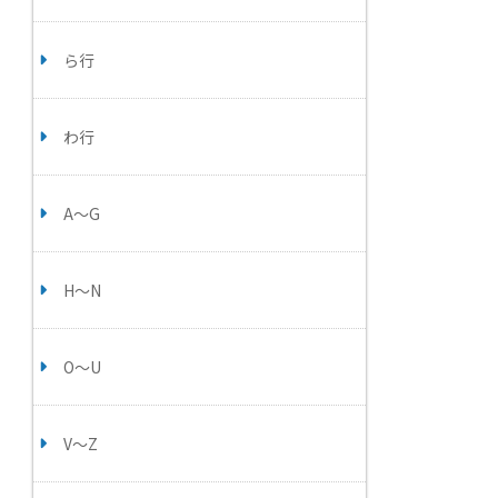
ら行
わ行
A～G
H～N
O～U
V～Z