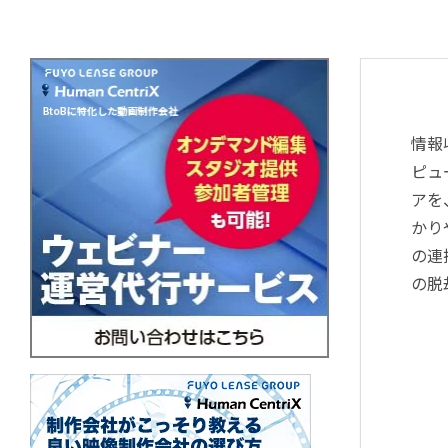
情報
ピュ
アを
かり
の連
の脱