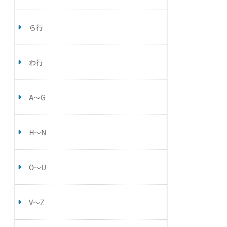
ら行
わ行
A～G
H～N
O～U
V～Z