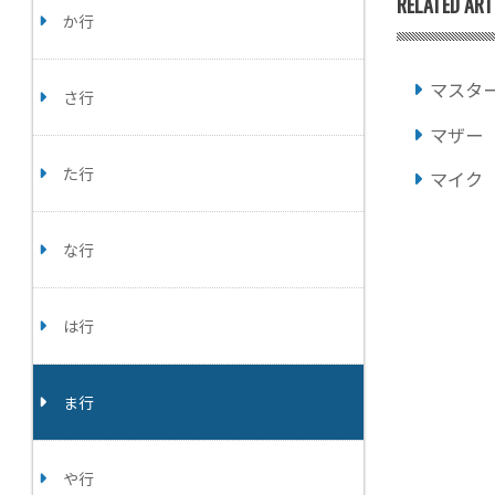
RELATED ART
か行
マスタ
さ行
マザー
た行
マイク
な行
は行
ま行
や行