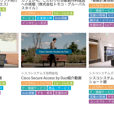
ウンド向け
カフェから、こだわりの京都創作料理店
「秘匿計算技術
エス）
への挑戦（株式会社トモコ・グルーバル
120万円から35
スタイル ）
未満
IT・情報サービス
120万円から350万円
3分～5分未満
営業の現場
セミ
サービス
お客様の声
Web掲載
展示会・イベン
インタビュー形式
芝居形式
CGア
シスコシステムズ合同会社
シスコシステムズ
画
Cisco Secure Access by Duo紹介動画
シスコシステム
ショート版
未満
120万円から350万円
1分～3分未満
120万円から35
ス
IT・情報サービス
商品・サービス
IT・情報サービス
Web掲載
デモ・実写
芝居形式
営業の現場
デモ
コンセプト・ア