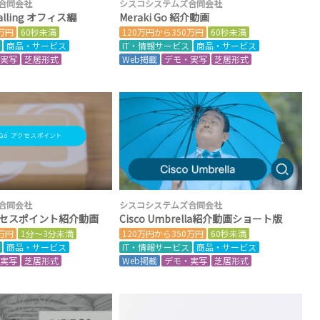
合同会社
シスコシステムズ合同会社
 Calling オフィス編
Meraki Go 紹介動画
0万円
60秒未満
120万円から350万円
60秒未満
商品・サービス
IT・情報サービス
商品・サービス
・実写
芝居形式
Web掲載
デモ・実写
芝居形式
合同会社
シスコシステムズ合同会社
 アクセスポイント紹介動画
Cisco Umbrella紹介動画ショート版
0万円
1分～3分未満
120万円から350万円
60秒未満
商品・サービス
IT・情報サービス
商品・サービス
・実写
芝居形式
Web掲載
デモ・実写
芝居形式