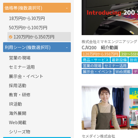
価格帯(複数選択可)
-
18万円から30万円
50万円から100万円
120万円から350万円
株式会社ミマキエンジニアリング
利用シーン(複数選択可)
-
CJV200 紹介動画
120万円から350万円
3分～5分
営業の現場
商品・サービス
最新設備
技術
営業の現場
セミナー活用
セミナー活用
展示会・イベント
Web掲載
デ
展示会・イベント
採用活動
教育・研修
IR活動
海外展開
Web掲載
シリーズ物
セメダイン株式会社