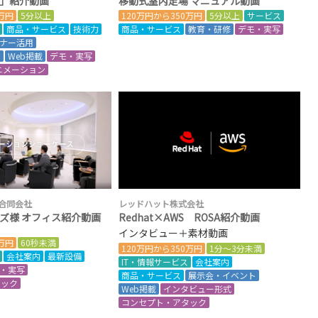
」紹介動画
移動式室内足場 マニュアル動画
0万円
5分以上
120万円から350万円
5分以上
サービス
商品・サービス
技術力
商品・サービス
教育・研修
デモ・実写
ナー活用
ト
Web掲載
デモ・実写
ニメーション
合同会社
レッドハット株式会社
ズ様 オフィス紹介動画
Redhat×AWS ROSA紹介動画
インタビュー＋素材動画
0万円
60秒未満
120万円から350万円
1分～3分未満
会社案内
最新設備
IT・情報サービス
会社案内
・実写
商品・サービス
展示会・イベント
タック
Web掲載
インタビュー形式
コンセプト・アタック