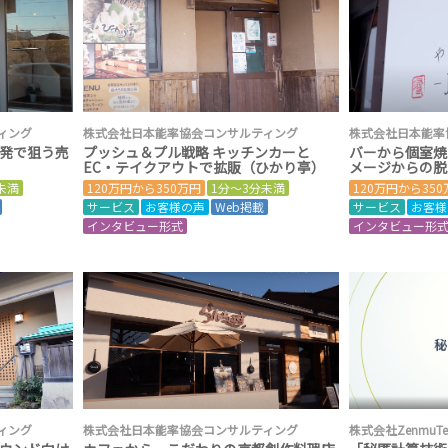
ィング
株式会社日本能率協会コンサルティング
株式会社日本能率
発で狙う売
プッシュ＆プル戦略 キッチンカーと
バーから個室焼
EC・テイクアウトで拡販（ひかり亭）
メージからの脱却
未満
120万円から350万円
1分～3分未満
120万円から35
サービス
お客様の声
Web掲載
サービス
お客様
インタビュー形式
インタビュー形
ィング
株式会社日本能率協会コンサルティング
株式会社ZenmuTe