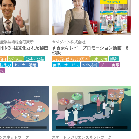
 産業技術総合研究所
セメダイン株式会社
TCHING -視覚化された秘密
すきまキレイ プロモーション動画 6
秒版
0万円
5分以上
公共・公益
120万円から350万円
60秒未満
製造
技術力
セミナー活用
商品・サービス
Web掲載
デモ・実写
形式
ンスネットワーク
スマートレジリエンスネットワーク