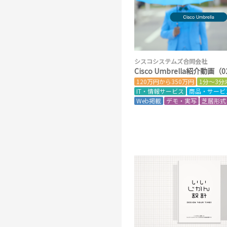
シスコシステムズ合同会社
Cisco Umbrella紹介動画（
120万円から350万円
1分～3分
IT・情報サービス
商品・サービ
Web掲載
デモ・実写
芝居形式