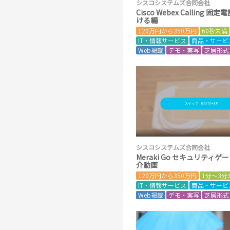
シスコシステムズ合同会社
Cisco Webex Calling 
ける編
120万円から350万円
60秒未満
IT・情報サービス
商品・サービ
Web掲載
デモ・実写
芝居形式
シスコシステムズ合同会社
Meraki Go セキュリティ
介動画
120万円から350万円
1分～3分
IT・情報サービス
商品・サービ
Web掲載
デモ・実写
芝居形式