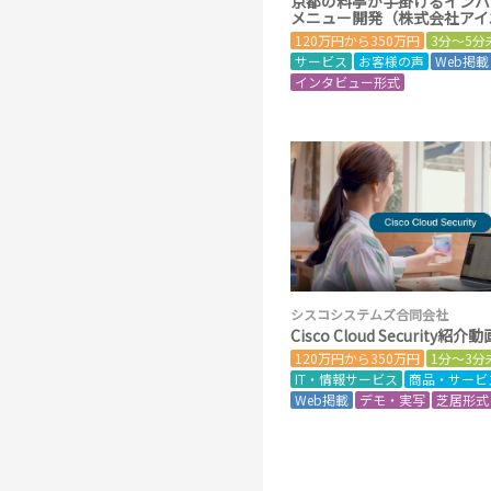
京都の料亭が手掛けるインバ
メニュー開発（株式会社アイ
120万円から350万円
3分～5分
サービス
お客様の声
Web掲載
インタビュー形式
シスコシステムズ合同会社
Cisco Cloud Security紹介動
120万円から350万円
1分～3分
IT・情報サービス
商品・サービ
Web掲載
デモ・実写
芝居形式