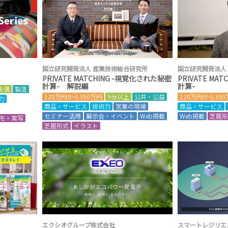
国立研究開発法人 産業技術総合研究所
国立研究開発法人
PRIVATE MATCHING -視覚化された秘密
PRIVATE MA
計算- 解説編
計算-
未満
製造
120万円から350万円
5分以上
公共・公益
120万円から35
力
商品・サービス
技術力
営業の現場
商品・サービス
セミナー活用
展示会・イベント
Web掲載
Web掲載
芝居
モ・実写
芝居形式
イラスト
エクシオグループ株式会社
スマートレジリエ