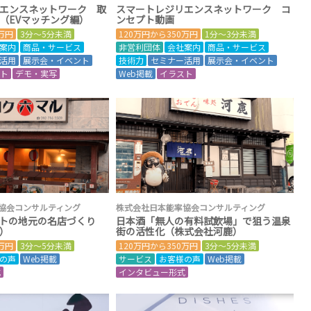
エンスネットワーク 取
スマートレジリエンスネットワーク コ
（EVマッチング編）
ンセプト動画
0万円
3分～5分未満
120万円から350万円
1分～3分未満
案内
商品・サービス
非営利団体
会社案内
商品・サービス
活用
展示会・イベント
技術力
セミナー活用
展示会・イベント
スト
デモ・実写
Web掲載
イラスト
協会コンサルティング
株式会社日本能率協会コンサルティング
トの地元の名店づくり
日本酒「無人の有料試飲場」で狙う温泉
）
街の活性化（株式会社河鹿）
0万円
3分～5分未満
120万円から350万円
3分～5分未満
の声
Web掲載
サービス
お客様の声
Web掲載
式
インタビュー形式