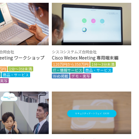
合同会社
シスコシステムズ合同会社
 Meeting ワークショップ
Cisco Webex Meeting 専用端末編
120万円から350万円
1分～3分未満
0万円
1分～3分未満
IT・情報サービス
商品・サービス
商品・サービス
Web掲載
デモ・実写
・実写