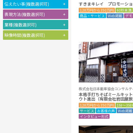
伝えたい事(複数選択可)
+
すきまキレイ プロモーショ
120万円から350万円
60秒未満
表現方法(複数選択可)
+
商品・サービス
Web掲載
デモ
業種(複数選択可)
+
映像時間(複数選択可)
+
株式会社日本能率協会コンサルテ
本格手打ちそばミールキット
ウト進出（有限会社岩田屋旅
120万円から350万円
1分～3分
サービス
お客様の声
Web掲載
インタビュー形式