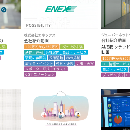
ジュニパーネット
株式会社エネックス
会社紹介動画
02）
会社紹介動画
AI搭載 クラウ
未満
120万円から350万円
1分～3分未満
動画
ス
通信・運輸
会社案内
商品・サービス
現場の雰囲気
採用活動
Web掲載
120万円から35
展示会・イベント
教育・研修
デモ・実写
IT・情報サービス
レポーター形式
イラスト
商品・サービス
CGアニメーション
プレゼン形式
C