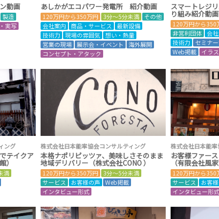
ン動画
あしかがエコパワー発電所 紹介動画
スマートレジリ
り組み紹介動画
製造
120万円から350万円
3分～5分未満
その他
120万円から35
・実写
会社案内
商品・サービス
最新設備
非営利団体
会社
技術力
現場の雰囲気
想い・熱量
技術力
セミナー
営業の現場
展示会・イベント
海外展開
Web掲載
イラ
コンセプト・アタック
ィング
株式会社日本能率協会コンサルティング
株式会社日本能率
でテイクア
本格ナポリピッツァ、美味しさそのまま
お客様ファース
館）
地域デリバリー（株式会社CONO ）
（有限会社風家
未満
120万円から350万円
3分～5分未満
120万円から35
サービス
お客様の声
Web掲載
サービス
お客様
インタビュー形式
インタビュー形