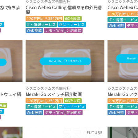
シスコシステムズ合同会社
シスコシステムズ
固定電話は持ち歩
Cisco Webex Calling 信頼ある市外局番
Cisco Webex
編
120万円から35
120万円から350万円
60秒未満
IT・情報サービス
ス
IT・情報サービス
商品・サービス
Web掲載
デモ
Web掲載
デモ・実写
芝居形式
シスコシステムズ合同会社
シスコシステムズ
ゲートウェイ紹
Meraki Go スイッチ紹介動画
Meraki Go
120万円から350万円
60秒未満
120万円から35
未満
IT・情報サービス
商品・サービス
IT・情報サービス
ス
Web掲載
デモ・実写
芝居形式
Web掲載
デモ