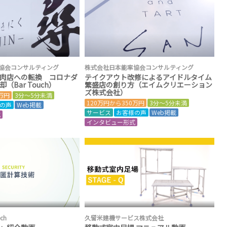
協会コンサルティング
株式会社日本能率協会コンサルティング
肉店への転換 コロナダ
テイクアウト改修によるアイドルタイム
（Bar Touch）
繁盛店の創り方（エイムクリエーション
ズ株式会社）
0万円
3分～5分未満
120万円から350万円
3分～5分未満
の声
Web掲載
サービス
お客様の声
Web掲載
式
インタビュー形式
ch
久留米建機サービス株式会社