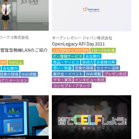
ワークス株式会社
オープンレガシー ジャパン株式会社
OpenLegacy API Day 2021
ド管理型無線LANのご紹介
120万円から350万円
1分～3分未満
IT・情報サービス
会社案内
商品・サービス
技術力
お客様の声
0万円
5分以上
想い・熱量
営業の現場
セミナー活用
会社案内
展示会・イベント
Web掲載
プレゼン形式
営業の現場
Web掲載
デモ・実写
インタビュー形式
Gアニメーション
コンセプト・アタック