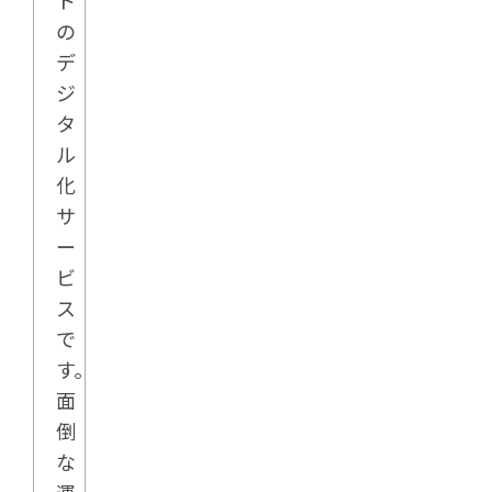
ト
の
デ
ジ
タ
ル
化
サ
ー
ビ
ス
で
す。
面
倒
な