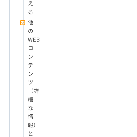
え
る
他
の
WEB
コ
ン
テ
ン
ツ
（詳
細
な
情
報）
と