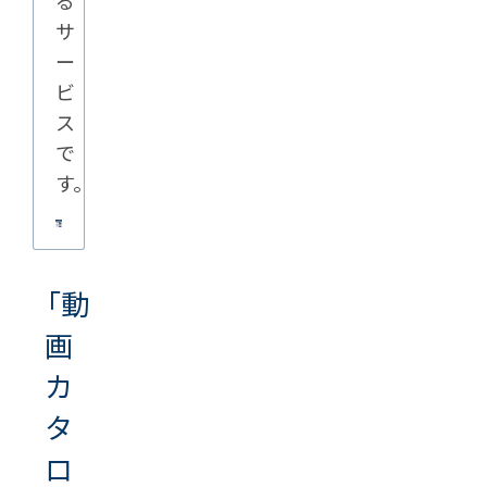
る
サ
ー
ビ
ス
で
す。
「動
画
カ
タ
ロ