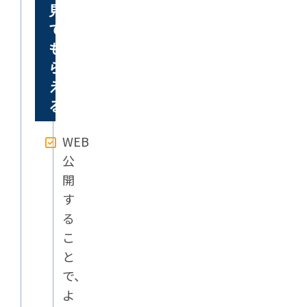
見
て
も
ら
え
る
WEB
公
開
す
る
こ
と
で、
よ