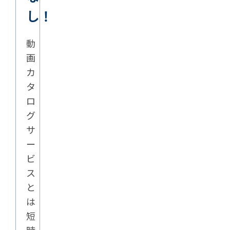
し！
動
画
カ
タ
ロ
グ
サ
ー
ビ
ス
と
は
短