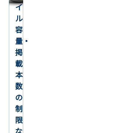
イ
ル
容
量・
掲
載
本
数
の
制
限
な