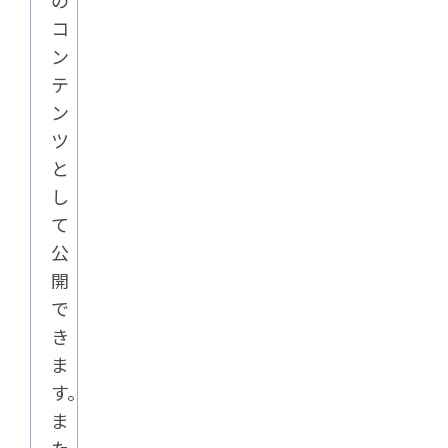
の
コ
ン
テ
ン
ツ
と
し
て
公
開
で
き
ま
す。
ま