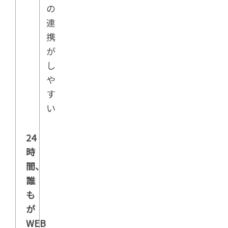
の
連
携
が
し
や
す
い
24
時
間、
誰
も
が
WEB