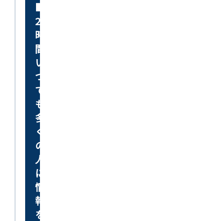
■
24
時
間、
い
つ
で
も
多
く
の
人
に
情
報
を