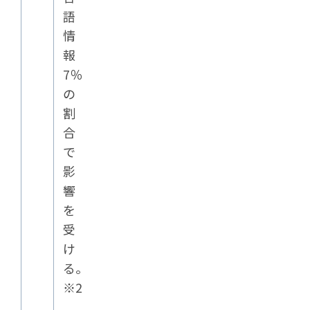
語
情
報
7％
の
割
合
で
影
響
を
受
け
る。
※2