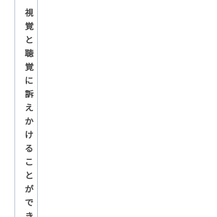
視
覚
と
聴
覚
に
訴
え
か
け
る
こ
と
が
で
き