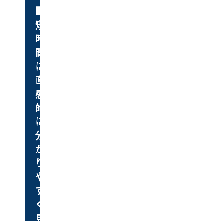
■
短
時
間
に、
直
感
的
に、
分
か
り
や
す
く
見