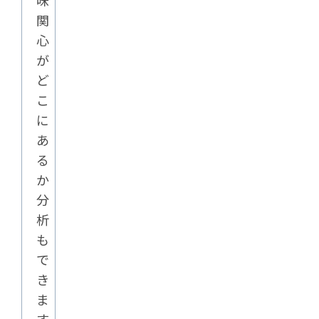
味
関
心
が
ど
こ
に
あ
る
か
分
析
も
で
き
ま