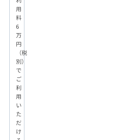
利
用
料
6
万
円
（税
別）
で
ご
利
用
い
た
だ
け