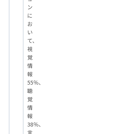
ン
に
お
い
て、
視
覚
情
報
55％、
聴
覚
情
報
38％、
言