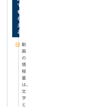
て
も
ら
え
る
動
画
の
情
報
量
は、
文
字
と