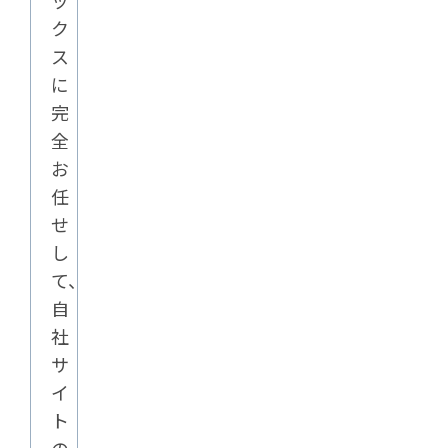
ッ
ク
ス
に
完
全
お
任
せ
し
て、
自
社
サ
イ
ト