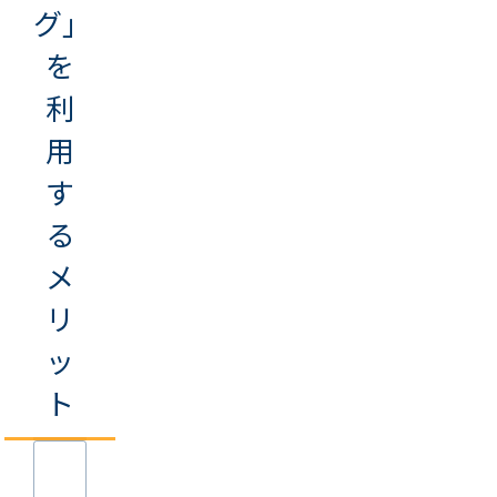
グ」
を
利
用
す
る
メ
リ
ッ
ト