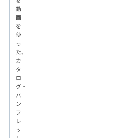
る
動
画
を
使
っ
た、
カ
タ
ロ
グ・
パ
ン
フ
レ
ッ