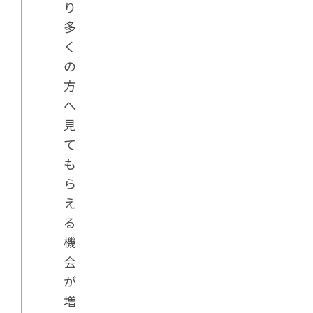
り
多
く
の
方
へ
見
て
も
ら
え
る
機
会
が
増