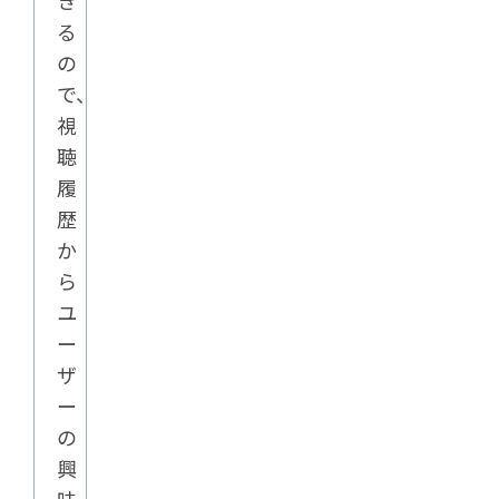
き
る
の
で、
視
聴
履
歴
か
ら
ユ
ー
ザ
ー
の
興