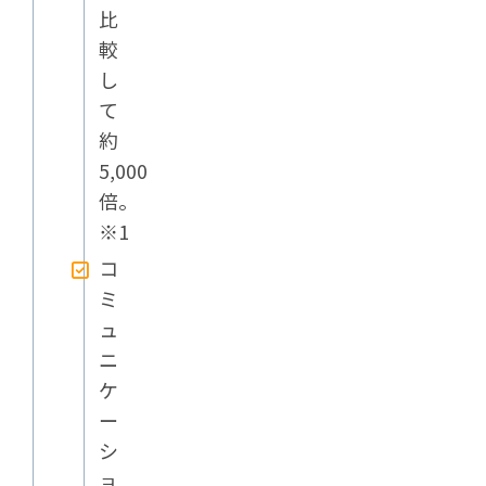
比
較
し
て
約
5,000
倍。
※1
コ
ミ
ュ
ニ
ケ
ー
シ
ョ