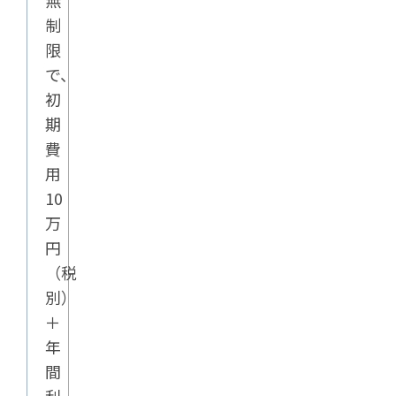
無
制
限
で、
初
期
費
用
10
万
円
（税
別）
＋
年
間