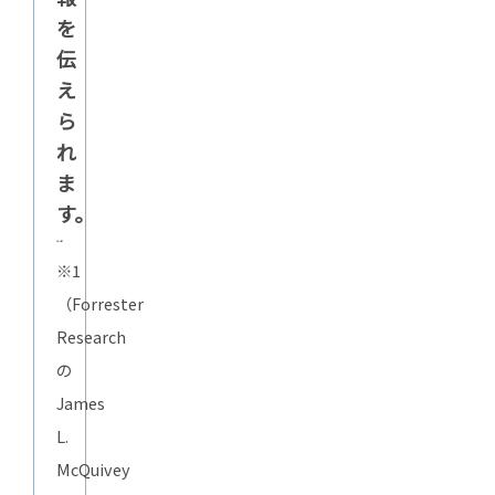
を
伝
え
ら
れ
ま
す。
※1
（Forrester
Research
の
James
L.
McQuivey