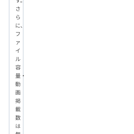
す。
さ
ら
に、
フ
ァ
イ
ル
容
量・
動
画
掲
載
数
は