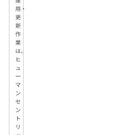
運
用・
更
新
作
業
は、
ヒ
ュ
ー
マ
ン
セ
ン
ト
リ