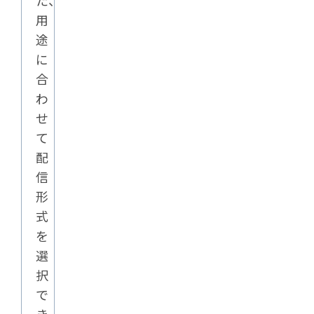
た、
用
途
に
合
わ
せ
て
配
信
形
式
を
選
択
で