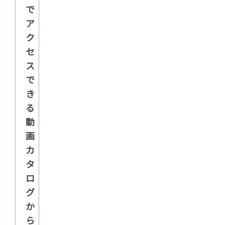
で
ア
ク
セ
ス
で
き
る
動
画
カ
タ
ロ
グ
か
ら