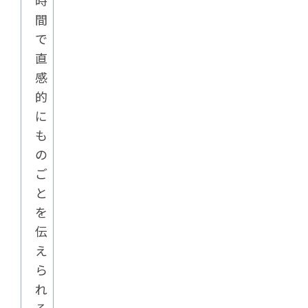
時
間
で
直
感
的
に
も
の
ご
と
を
伝
え
ら
れ