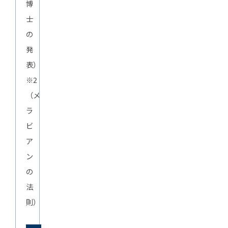
博
士
の
発
表）
※2
（メ
ラ
ビ
ア
ン
の
法
則）