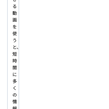
る
動
画
を
使
う
と、
短
時
間
に
多
く
の
情
報