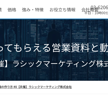
03-620
績
価格
強み・特徴
お役立ち情報
会社概要
平日：10時00
ってもらえる営業資料と
催】ラシックマーケティング株
の作り方 #8【共催】ラシックマーケティング株式会社