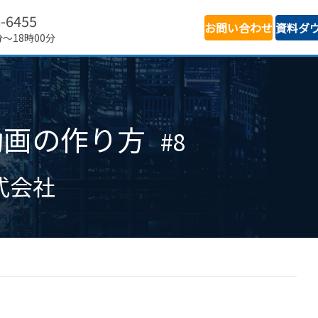
6-6455
お問い合わせ
資料ダ
分～18時00分
動画の作り方
#8
式会社