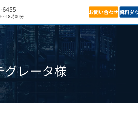
6-6455
お問い合わせ
資料ダ
分～18時00分
テグレータ様