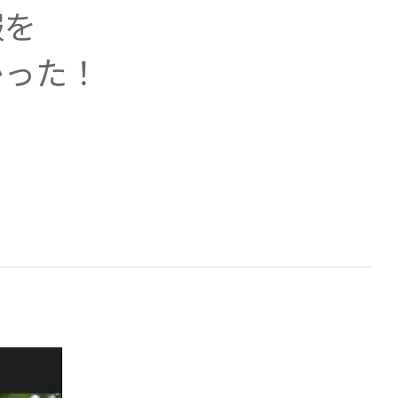
報を
かった！