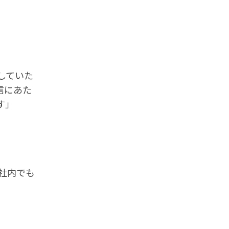
していた
信にあた
す」
社内でも
」