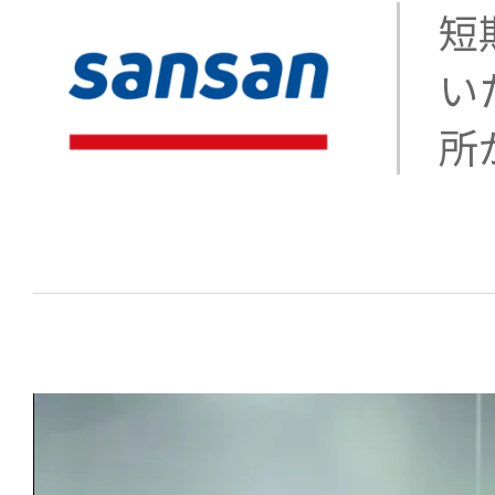
短
い
所