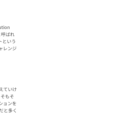
tion
と呼ばれ
トという
ャレンジ
えていけ
。そもそ
ションを
だと多く