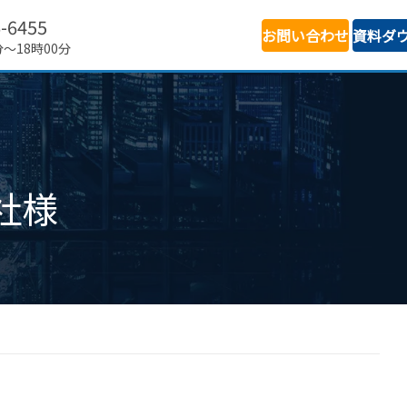
6-6455
お問い合わせ
資料ダ
分～18時00分
社様